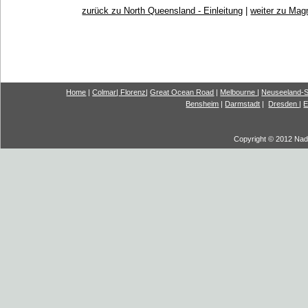
zurück zu North Queensland - Einleitung
|
weiter zu Mag
Home
|
Colmar
|
Florenz
|
G
reat Ocea
n Road
|
Melbourne
|
Neuseeland-S
Bensheim
|
Darmstadt
|
Dresden
|
E
Copyright © 2012 Nadi