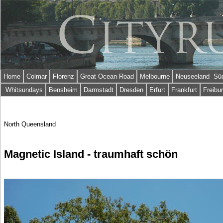
Home
Colmar
Florenz
Great Ocean Road
Melbourne
Neuseeland Süd
Whitsundays
Bensheim
Darmstadt
Dresden
Erfurt
Frankfurt
Freibu
North Queensland
Magnetic Island - traumhaft schön