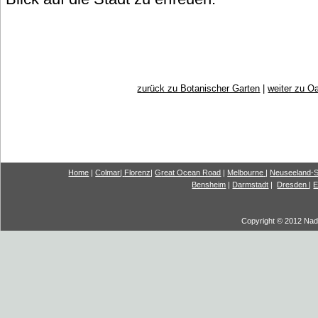
zurück zu Botanischer Garten
|
weiter zu O
Home
|
Colmar
|
Florenz
|
G
reat Ocea
n Road
|
Melbourne
|
Neuseeland-S
Bensheim
|
Darmstadt
|
Dresden
|
E
Copyright © 2012 Nadi