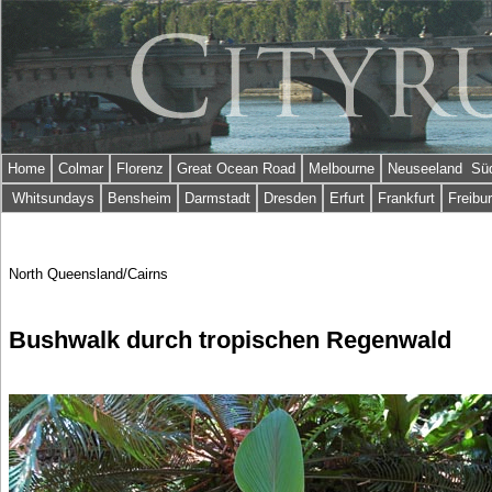
Home
Colmar
Florenz
Great Ocean Road
Melbourne
Neuseeland Süd
Whitsundays
Bensheim
Darmstadt
Dresden
Erfurt
Frankfurt
Freibu
North Queensland/Cairns
Bushwalk durch tropischen Regenwald