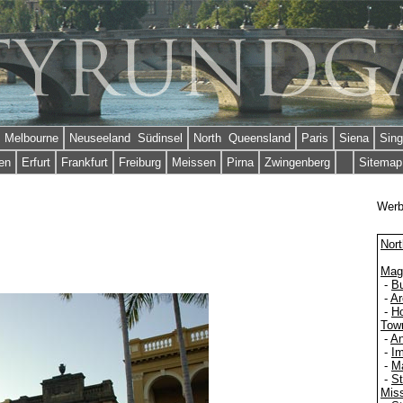
Melbourne
Neuseeland Südinsel
North Queensland
Paris
Siena
Sing
en
Erfurt
Frankfurt
Freiburg
Meissen
Pirna
Zwingenberg
Sitemap
Wer
Nort
Magn
-
B
-
Ar
-
H
Town
-
An
-
Im
-
M
-
St
Mis