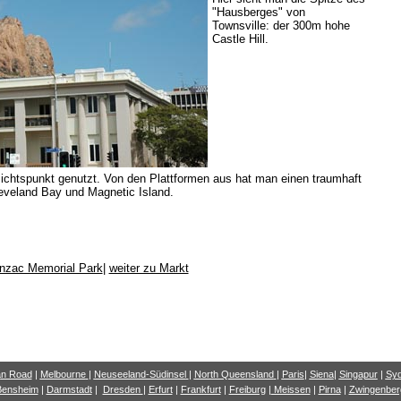
"Hausberges" von
Townsville: der 300m hohe
Castle Hill.
ichtspunkt genutzt. Von den Plattformen aus hat man einen traumhaft
eveland Bay und Magnetic Island.
nzac Memorial Park
|
weiter zu Markt
a
n Road
|
Melbourne
|
Neuseeland-Südinsel
|
North Queensland
|
Paris
|
Siena
|
Singapur
|
Sy
Bensheim
|
Darmstadt
|
Dresden
|
Erfurt
|
Frankfurt
|
Freiburg
|
Meissen
|
Pirna
|
Zwingenber