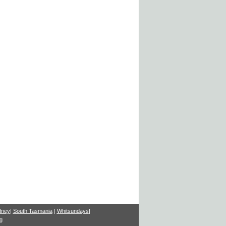
dney
|
South Tasmania
|
Whitsundays
|
g