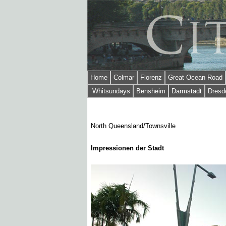
Home
Colmar
Florenz
Great Ocean Road
Whitsundays
Bensheim
Darmstadt
Dresd
North Queensland/Townsville
Impressionen der Stadt