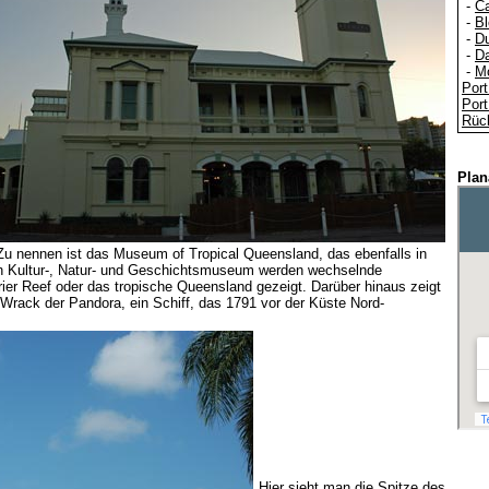
-
Ca
-
Bl
-
Du
-
Da
-
M
Por
Por
Rüc
Plan
. Zu nennen ist das Museum of Tropical Queensland, das ebenfalls in
oßen Kultur-, Natur- und Geschichtsmuseum werden wechselnde
ier Reef oder das tropische Queensland gezeigt. Darüber hinaus zeigt
 Wrack der Pandora, ein Schiff, das 1791 vor der Küste Nord-
Hier sieht man die Spitze des