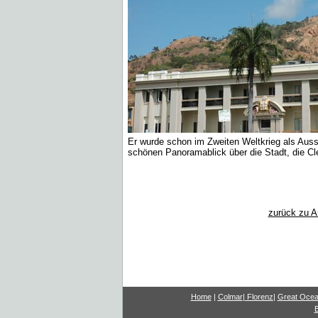
Er wurde schon im Zweiten Weltkrieg als Auss
schönen Panoramablick über die Stadt, die Cl
zurück zu A
Home
|
Colmar
|
Florenz
|
G
reat Oce