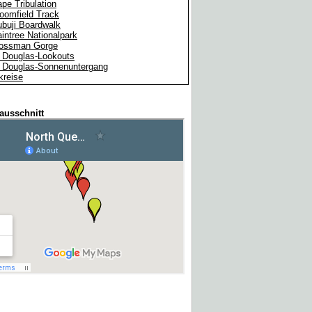
pe Tribulation
oomfield Track
buji Boardwalk
intree Nationalpark
ossman Gorge
t Douglas-Lookouts
t Douglas-Sonnenuntergang
kreise
ausschnitt