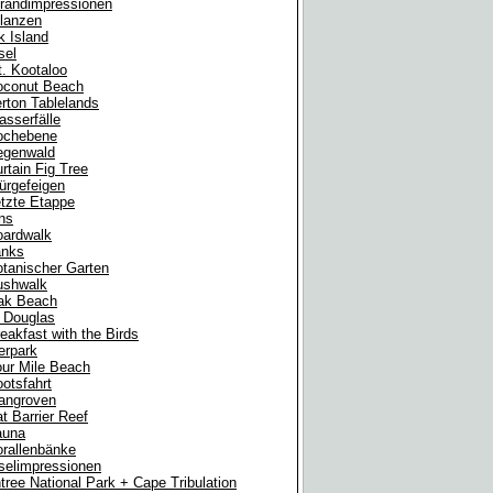
randimpressionen
lanzen
k Island
sel
. Kootaloo
oconut Beach
rton Tablelands
sserfälle
ochebene
egenwald
rtain Fig Tree
ürgefeigen
tzte Etappe
ns
oardwalk
anks
tanischer Garten
ushwalk
ak Beach
 Douglas
eakfast with the Birds
erpark
ur Mile Beach
otsfahrt
angroven
t Barrier Reef
auna
rallenbänke
selimpressionen
tree National Park + Cape Tribulation