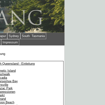
apur
Sydney
South Tasmania
Impressum
bung
h Queensland - Einleitung
etic Island
ushwalk
cadia
orseshoe Bay
sville
zac Park
pressionen
arkt
rand
sion Beach