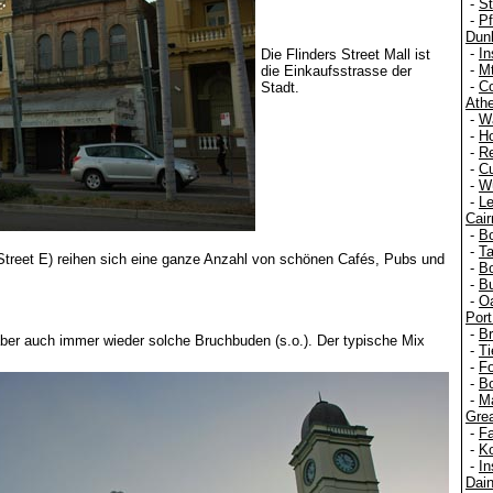
-
St
-
Pf
Dun
-
In
Die Flinders Street Mall ist
-
Mt
die Einkaufsstrasse der
-
C
Stadt.
Athe
-
Wa
-
H
-
R
-
Cu
-
W
-
Le
Cair
-
B
-
T
rs Street E) reihen sich eine ganze Anzahl von schönen Cafés, Pubs und
-
Bo
-
B
-
O
Port
-
Br
ber auch immer wieder solche Bruchbuden (s.o.). Der typische Mix
-
Ti
-
Fo
-
Bo
-
M
Grea
-
F
-
Ko
-
In
Dain