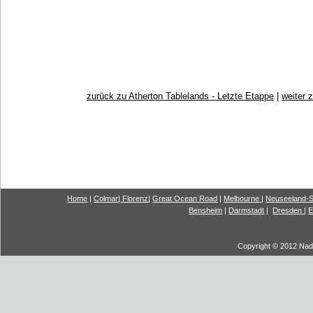
zurück zu Atherton Tablelands - Letzte Etappe
|
weiter 
Home
|
Colmar
|
Florenz
|
G
reat Ocea
n Road
|
Melbourne
|
Neuseeland-S
Bensheim
|
Darmstadt
|
Dresden
|
E
Copyright © 2012 Nadi