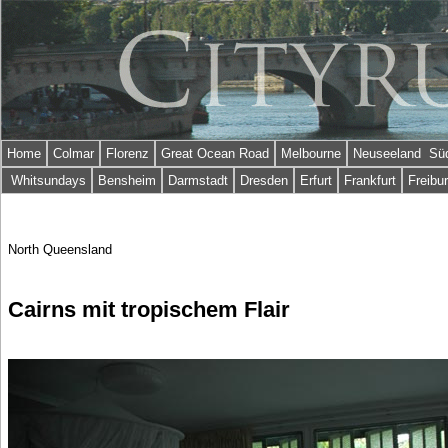
Home
Colmar
Florenz
Great Ocean Road
Melbourne
Neuseeland Süd
Whitsundays
Bensheim
Darmstadt
Dresden
Erfurt
Frankfurt
Freibu
North Queensland
Cairns mit tropischem Flair