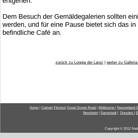
entgehen.
Dem Besuch der Gemäldegalerien sollten ei
werden, und für eine Pause bietet sich das 
befindliche Café an.
zurück zu Loggia dei Lanzi
|
weiter zu Galleria 
Home
|
Colmar
|
Florenz
|
G
reat Ocea
n Road
|
Melbourne
|
Neuseeland-S
Bensheim
|
Darmstadt
|
Dresden
|
E
Copyright © 2012 Nadi