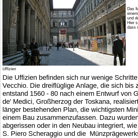
Das M
einem
und d
Hier 
dass 
Uffizien
Die Uffizien befinden sich nur wenige Schritt
Vecchio. Die dreiflüglige Anlage, die sich bis
entstand 1560 - 80 nach einem Entwurf von Gi
de' Medici, Großherzog der Toskana, realisie
länger bestehenden Plan, die wichtigsten Min
einem Bau zusammenzufassen. Dazu wurde
abgerissen oder in den Neubau integriert, wi
S. Piero Scheraggio und die Münzprägewerks