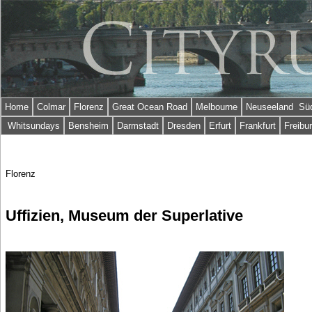
Home
Colmar
Florenz
Great Ocean Road
Melbourne
Neuseeland Süd
Whitsundays
Bensheim
Darmstadt
Dresden
Erfurt
Frankfurt
Freibu
Florenz
Uffizien, Museum der Superlative