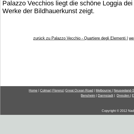
Palazzo Vecchios liegt die schöne Loggia dei
Werke der Bildhauerkunst zeigt.
zurück zu Palazzo Vecchio - Quartiere degli Elementi
|
we
Home
|
Colmar
|
Florenz
|
G
reat Ocea
n Road
|
Melbourne
|
Neuseeland-S
Bensheim
|
Darmstadt
|
Dresden
|
E
Copyright © 2012 Nadi