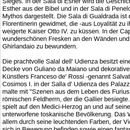
Sieges. In der Sala di Esher wird die Geschic
Esther aus der Bibel und in der Sala di Pene
Mythos dargestellt. Die Sala di Gualdrada ist
Florentinerin gewidmet, die -aus Loyalität zu
weigerte Kaiser Otto IV. zu küssen. In der Cape
wunderschönen Fresken an den Wänden und 
Ghirlandaio zu bewundern.
Die prachtvolle Salal dell' Udienza besitzt ein
Decke von Guliano da Maiano und dekorative 
Künstlers Franceso de' Rossi -genannt Salvati
Cosimos I. in der Salla d' Udienza des Palaz
malte mit "Szenen aus dem Leben des Furius 
römischen Feldherrn, der die Gallier besiegte.
spielt auf den Medici-Herzog an und auf sein
unterworfene toskanische Bevölkerung. Das W
allem durch seine leuchtenden Farben, der Vie
sich in Bewegung befinden sowie einen fantas