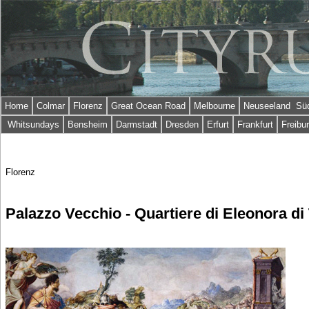
Home
Colmar
Florenz
Great Ocean Road
Melbourne
Neuseeland Süd
Whitsundays
Bensheim
Darmstadt
Dresden
Erfurt
Frankfurt
Freibu
Florenz
Palazzo Vecchio - Quartiere di Eleonora di