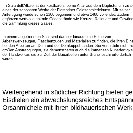
Im Sala dell'Altare ist der kostbare silberne Altar aus dem Baptisterium zu 
eines der schönsten Werke der Florentiner Goldschmiedekunst. Mit seiner
Anfertigung wurde schon 1366 begonnen und etwa 1480 vollendet. Zudem
ergänzen wertvolle sakrale Gegenstände wie Kreuze, Reliquare und Gewänd
die Sammlung dieses Saales.
In einem abgetrennten Saal sind darüber hinaus eine Reihe von
Arbeitswerkzeugen, Flaschenzügen und Materialien zu finden, die ihren Ein
bei den Arbeiten am Dom und der Domkuppel fanden. Sie vermitteln nicht nu
großen Anstrengungen, sie demonstrieren auch die immensen Kunstfertigke
der Handwerker, die zur Zeit der Bauarbeiten unter Brunelleschi erforderlich
waren.
Weitergehend in südlicher Richtung bieten g
Eisdielen ein abwechslungsreiches Entspanne
Orsanmichele mit ihren bildhauerischen Werke