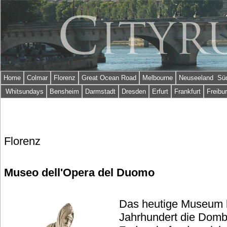
Home
Colmar
Florenz
Great Ocean Road
Melbourne
Neuseeland Süd
Whitsundays
Bensheim
Darmstadt
Dresden
Erfurt
Frankfurt
Freibu
Florenz
Museo dell'Opera del Duomo
Das heutige Museum h
Jahrhundert die Domb