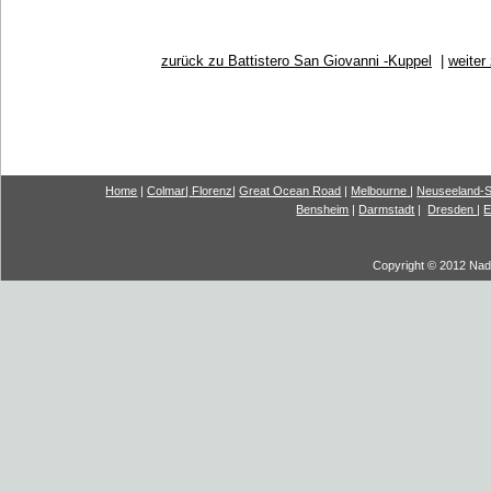
zurück zu Battistero San Giovanni -Kuppel
|
weiter
Home
|
Colmar
|
Florenz
|
G
reat Ocea
n Road
|
Melbourne
|
Neuseeland-S
Bensheim
|
Darmstadt
|
Dresden
|
E
Copyright © 2012 Nadi