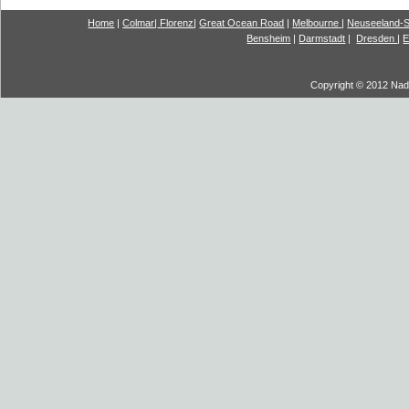
Home
|
Colmar
|
Florenz
|
G
reat Ocea
n Road
|
Melbourne
|
Neuseeland-S
Bensheim
|
Darmstadt
|
Dresden
|
E
Copyright © 2012 Nadi