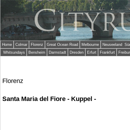
Home
Colmar
Florenz
Great Ocean Road
Melbourne
Neuseeland Süd
Whitsundays
Bensheim
Darmstadt
Dresden
Erfurt
Frankfurt
Freibu
Florenz
Santa Maria del Fiore - Kuppel -