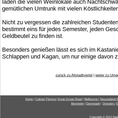
laden die vielen Weinlokale auch Nachtschw
gemütlichen Umtrunk mit vielen Köstlichkeiten
Nicht zu vergessen die zahlreichen Studente
bestimmt eins für jedes Semester, jeden Ge
Geldbeutel zu finden ist.
Besonders genießen lässt es sich im Kastanie
Schlappen und Kagan, um nur einige davon 
zurück zu Altstadtviertel
|
weiter zu Umg
Home
|
Colmar
|
Florenz
|
G
reat Ocea
n Road
|
Melbourne
|
Neuseeland-S
Bensheim
|
Darmstadt
|
Dresden
|
E
Copyright © 2012 Nadi