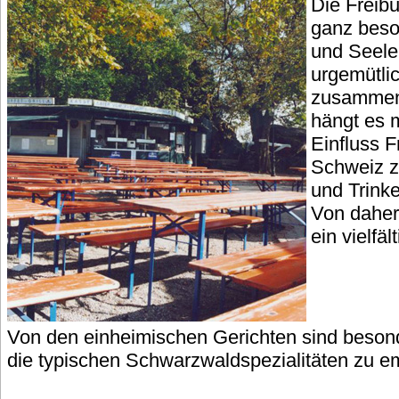
Die Freibu
ganz beso
und Seele 
urgemütlic
zusammenz
hängt es 
Einfluss F
Schweiz 
und Trink
Von daher
ein vielfä
Von den einheimischen Gerichten sind beson
die typischen Schwarzwaldspezialitäten zu e