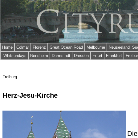
Home
Colmar
Florenz
Great Ocean Road
Melbourne
Neuseeland Süd
Whitsundays
Bensheim
Darmstadt
Dresden
Erfurt
Frankfurt
Freibu
Freiburg
Herz-Jesu-Kirche
Die