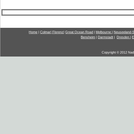
Home
|
Colmar
|
Florenz
|
G
reat Ocea
n Road
|
Melbourne
|
Neuseeland-S
Bensheim
|
Darmstadt
|
Dresden
|
E
Copyright © 2012 Nadi