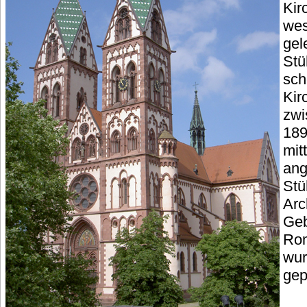
Kir
wes
gel
Stü
sch
Kir
zwi
189
mit
an
Stü
Arc
Geb
Rom
wur
gep