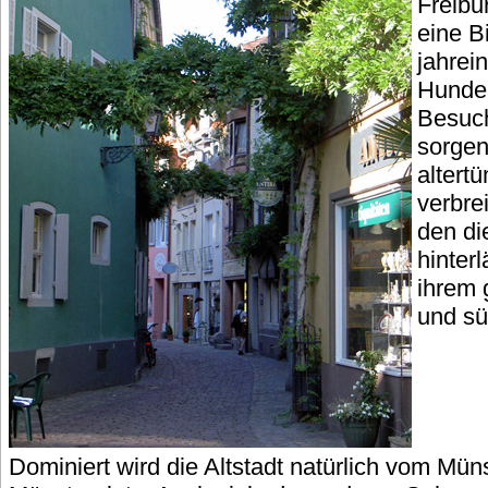
Freibur
eine B
jahrei
Hunde
Besuch
sorgen
altert
verbre
den di
hinter
ihrem 
und sü
Dominiert wird die Altstadt natürlich vom Mün