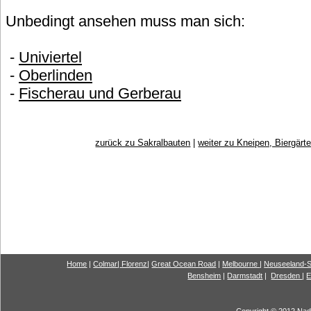
Unbedingt ansehen muss man sich:
-
Univiertel
-
Oberlinden
-
Fischerau und Gerberau
zurück zu Sakralbauten
|
weiter zu Kneipen, Biergärt
Home
|
Colmar
|
Florenz
|
G
reat Ocea
n Road
|
Melbourne
|
Neuseeland-S
Bensheim
|
Darmstadt
|
Dresden
|
E
Copyright © 2012 Nadi