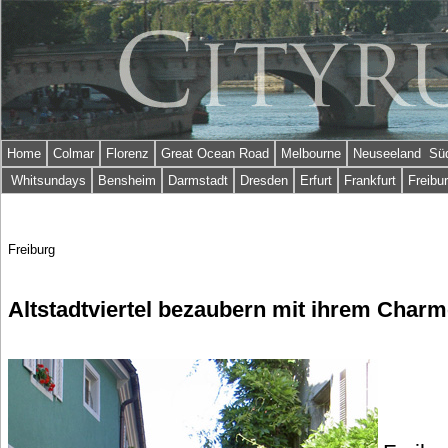
Home
Colmar
Florenz
Great Ocean Road
Melbourne
Neuseeland Süd
Whitsundays
Bensheim
Darmstadt
Dresden
Erfurt
Frankfurt
Freibu
Freiburg
Altstadtviertel bezaubern mit ihrem Char