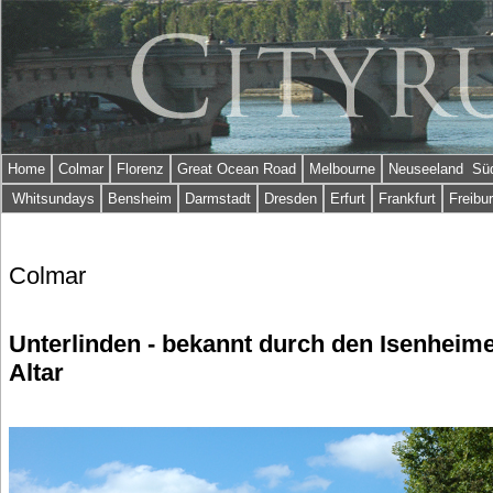
Home
Colmar
Florenz
Great Ocean Road
Melbourne
Neuseeland Süd
Whitsundays
Bensheim
Darmstadt
Dresden
Erfurt
Frankfurt
Freibu
Colmar
Unterlinden - bekannt durch den Isenheim
Altar