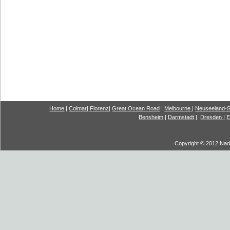
Home
|
Colmar
|
Florenz
|
G
reat Ocea
n Road
|
Melbourne
|
Neuseeland-S
Bensheim
|
Darmstadt
|
Dresden
|
E
Copyright © 2012 Nadi