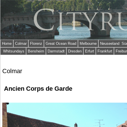
Home
Colmar
Florenz
Great Ocean Road
Melbourne
Neuseeland Süd
Whitsundays
Bensheim
Darmstadt
Dresden
Erfurt
Frankfurt
Freibu
Colmar
Ancien Corps de Garde