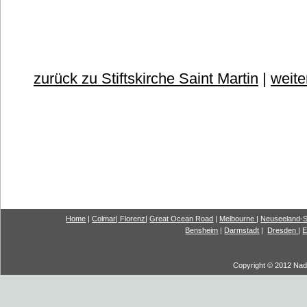
zurück zu Stiftskirche Saint Martin
|
weite
Home
|
Colmar
|
Florenz
|
G
reat Ocea
n Road
|
Melbourne
|
Neuseeland-S
Bensheim
|
Darmstadt
|
Dresden
|
E
Copyright © 2012 Nadi