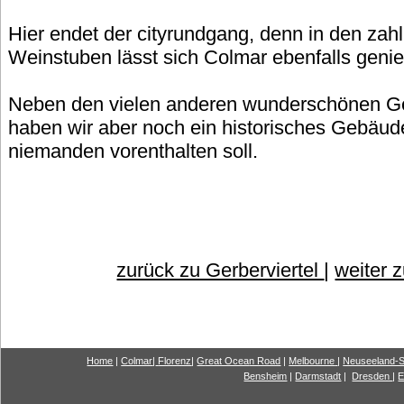
Hier endet der cityrundgang, denn in den zah
Weinstuben lässt sich Colmar ebenfalls geni
Neben den vielen anderen wunderschönen Ge
haben wir aber noch ein historisches Gebäu
niemanden vorenthalten soll.
zurück zu Gerberviertel
|
weiter 
Home
|
Colmar
|
Florenz
|
G
reat Ocea
n Road
|
Melbourne
|
Neuseeland-S
Bensheim
|
Darmstadt
|
Dresden
|
E