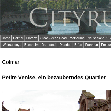
Home
Colmar
Florenz
Great Ocean Road
Melbourne
Neuseeland Süd
Whitsundays
Bensheim
Darmstadt
Dresden
Erfurt
Frankfurt
Freibu
Colmar
Petite Venise, ein bezauberndes Quartier