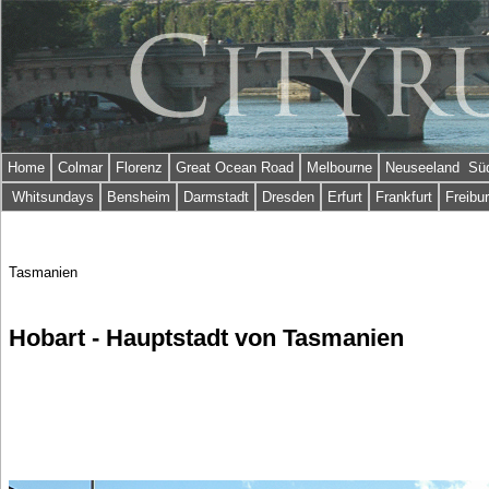
Home
Colmar
Florenz
Great Ocean Road
Melbourne
Neuseeland Süd
Whitsundays
Bensheim
Darmstadt
Dresden
Erfurt
Frankfurt
Freibu
Tasmanien
Hobart - Hauptstadt von Tasmanien