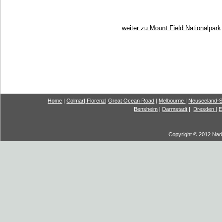
weiter zu Mount Field Nationalpark
Home
|
Colmar
|
Florenz
|
G
reat Ocea
n Road
|
Melbourne
|
Neuseeland-S
Bensheim
|
Darmstadt
|
Dresden
|
E
Copyright © 2012 Nadi