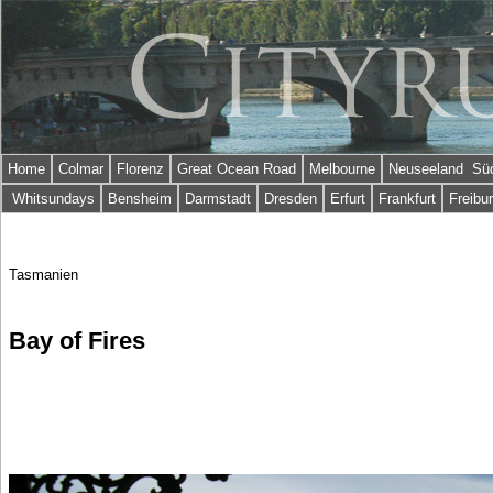
Home
Colmar
Florenz
Great Ocean Road
Melbourne
Neuseeland Süd
Whitsundays
Bensheim
Darmstadt
Dresden
Erfurt
Frankfurt
Freibu
Tasmanien
Bay of Fires