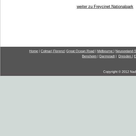
weiter zu Freycinet Nationalpark
Home
|
Colmar
|
Florenz
|
G
reat Ocea
n Road
|
Melbourne
|
Neuseeland-S
Bensheim
|
Darmstadt
|
Dresden
|
E
Copyright © 2012 Nadi