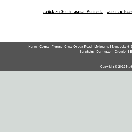
zurück zu South Tasman Peninsula
|
weiter zu Tes
Home
|
Colmar
|
Florenz
|
G
reat Ocea
n Road
|
Melbourne
|
Neuseeland-S
Bensheim
|
Darmstadt
|
Dresden
|
E
Copyright © 2012 Nadi