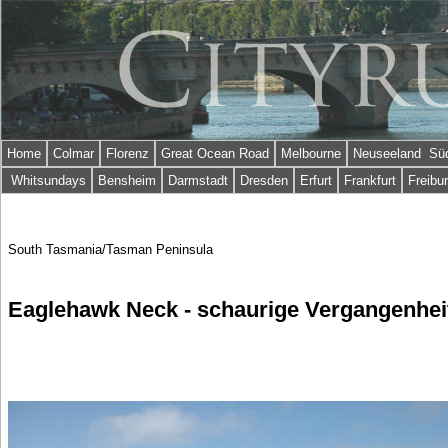
Home
Colmar
Florenz
Great Ocean Road
Melbourne
Neuseeland Süd
Whitsundays
Bensheim
Darmstadt
Dresden
Erfurt
Frankfurt
Freibu
South Tasmania/Tasman Peninsula
Eaglehawk Neck - schaurige Vergangenhei