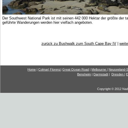
Der Southwest National Park ist mit seinen 442 000 Hektar der größte der
geführte Wanderungen werden hier vielfach angeboten.
zurück zu Bushwalk zum South Cape Bay IV
|
weite
Home
|
Colmar
|
Florenz
|
G
reat Ocea
n Road
|
Melbourne
|
Neuseeland-S
Bensheim
|
Darmstadt
|
Dresden
|
E
Copyright © 2012 Nadi