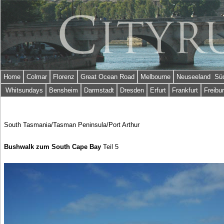
Home
Colmar
Florenz
Great Ocean Road
Melbourne
Neuseeland Süd
Whitsundays
Bensheim
Darmstadt
Dresden
Erfurt
Frankfurt
Freibu
South Tasmania/Tasman Peninsula/Port Arthur
Bushwalk zum South Cape Bay
Teil 5