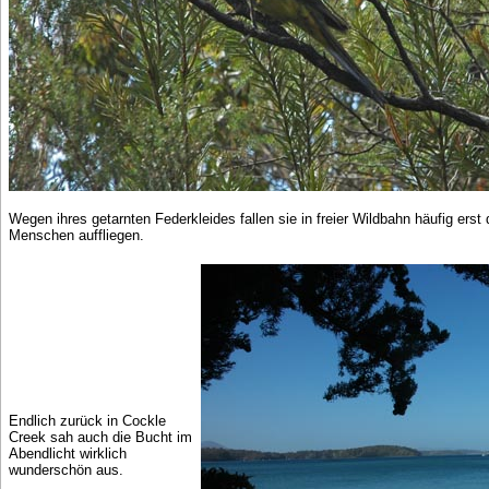
Wegen ihres getarnten Federkleides fallen sie in freier Wildbahn häufig erst
Menschen auffliegen.
Endlich zurück in Cockle
Creek sah auch die Bucht im
Abendlicht wirklich
wunderschön aus.