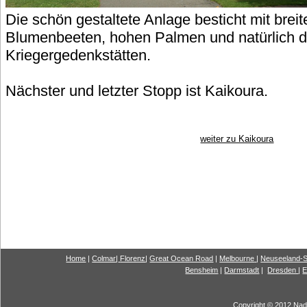
Die schön gestaltete Anlage besticht mit bre
Blumenbeeten, hohen Palmen und natürlich d
Kriegergedenkstätten.
Nächster und letzter Stopp ist Kaikoura.
weiter zu Kaikoura
Home
|
Colmar
|
Florenz
|
G
reat Ocea
n Road
|
Melbourne
|
Neuseeland-S
Bensheim
|
Darmstadt
|
Dresden
|
E
Copyright © 2012 Nadi