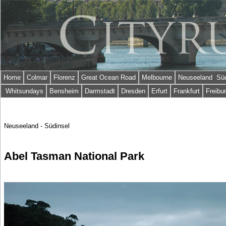
Home
Colmar
Florenz
Great Ocean Road
Melbourne
Neuseeland Süd
Whitsundays
Bensheim
Darmstadt
Dresden
Erfurt
Frankfurt
Freibu
Neuseeland - Südinsel
Abel Tasman National Park