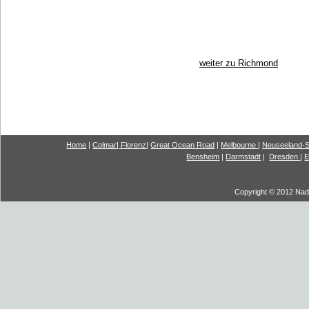
weiter zu Richmond
Home
|
Colmar
|
Florenz
|
G
reat Ocea
n Road
|
Melbourne
|
Neuseeland-S
Bensheim
|
Darmstadt
|
Dresden
|
E
Copyright © 2012 Nadi