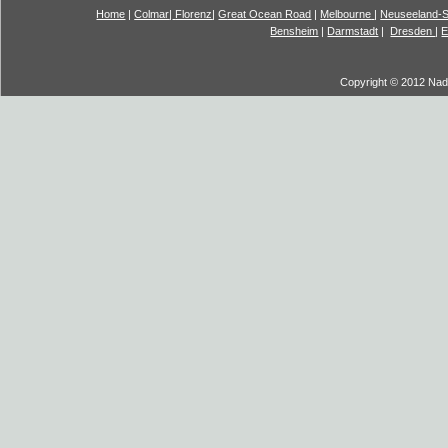
Home
|
Colmar
|
Florenz
|
G
reat Ocea
n Road
|
Melbourne
|
Neuseeland-S
Bensheim
|
Darmstadt
|
Dresden
|
E
Copyright © 2012 Nadi