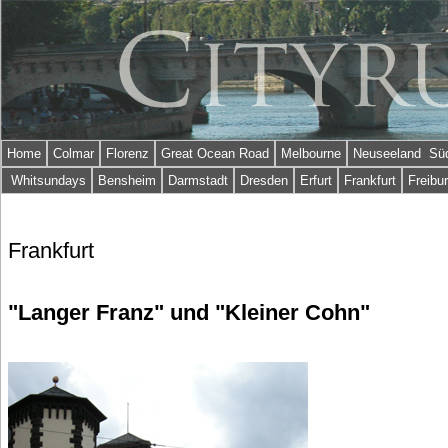
Home
Colmar
Florenz
Great Ocean Road
Melbourne
Neuseeland Süd
Whitsundays
Bensheim
Darmstadt
Dresden
Erfurt
Frankfurt
Freibu
Frankfurt
"Langer Franz" und "Kleiner Cohn"