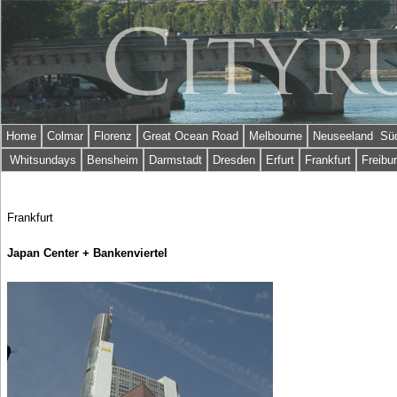
Home
Colmar
Florenz
Great Ocean Road
Melbourne
Neuseeland Süd
Whitsundays
Bensheim
Darmstadt
Dresden
Erfurt
Frankfurt
Freibu
Frankfurt
Japan Center + Bankenviertel