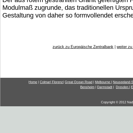
Modulmaß zugrunde, das traditionellen Urspr
Gestaltung von daher so formvollendet ersche
zurück zu Europäische Zentralbank
|
weiter zu
Home
|
Colmar
|
Florenz
|
G
reat Ocea
n Road
|
Melbourne
|
Neuseeland-S
Bensheim
|
Darmstadt
|
Dresden
|
E
Copyright © 2012 Nadi