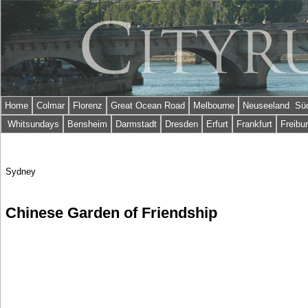
Home
Colmar
Florenz
Great Ocean Road
Melbourne
Neuseeland Süd
Whitsundays
Bensheim
Darmstadt
Dresden
Erfurt
Frankfurt
Freibu
Sydney
Chinese Garden of Friendship