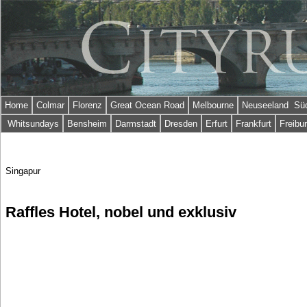
Home
Colmar
Florenz
Great Ocean Road
Melbourne
Neuseeland Süd
Whitsundays
Bensheim
Darmstadt
Dresden
Erfurt
Frankfurt
Freibu
Singapur
Raffles Hotel, nobel und exklusiv