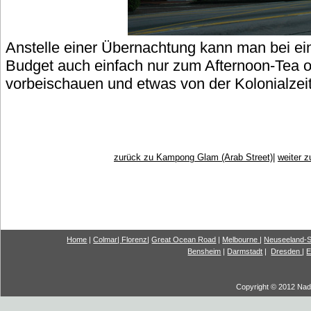
Anstelle einer Übernachtung kann man bei e
Budget auch einfach nur zum Afternoon-Tea o
vorbeischauen und etwas von der Kolonialze
zurück zu Kampong Glam (Arab Street)
|
weiter 
Home
|
Colmar
|
Florenz
|
G
reat Ocea
n Road
|
Melbourne
|
Neuseeland-S
Bensheim
|
Darmstadt
|
Dresden
|
E
Copyright © 2012 Nadi