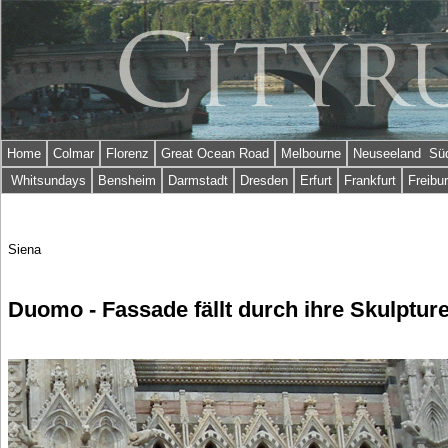
Home
Colmar
Florenz
Great Ocean Road
Melbourne
Neuseeland Süd
Whitsundays
Bensheim
Darmstadt
Dresden
Erfurt
Frankfurt
Freibu
Siena
Duomo - Fassade fällt durch ihre Skulptur