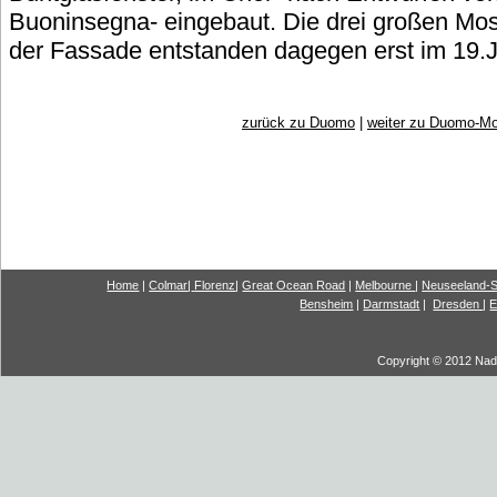
Buoninsegna- eingebaut. Die drei großen Mo
der Fassade entstanden dagegen erst im 19.J
zurück zu Duomo
|
weiter zu Duomo-Mo
Home
|
Colmar
|
Florenz
|
G
reat Ocea
n Road
|
Melbourne
|
Neuseeland-S
Bensheim
|
Darmstadt
|
Dresden
|
E
Copyright © 2012 Nadi