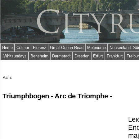
Home
Colmar
Florenz
Great Ocean Road
Melbourne
Neuseeland Süd
Whitsundays
Bensheim
Darmstadt
Dresden
Erfurt
Frankfurt
Freibu
Paris
Triumphbogen - Arc de Triomphe -
Lei
End
maj