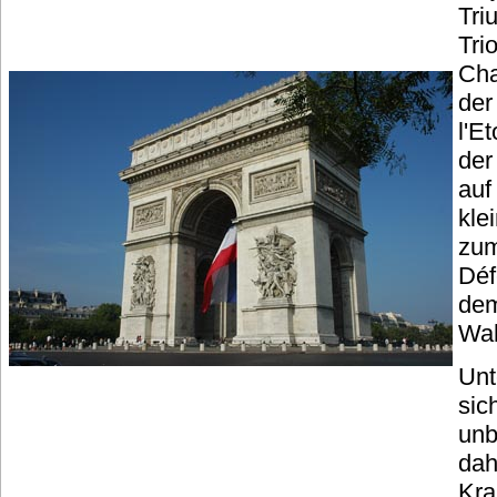
Tri
Tri
Cha
der
l'E
der 
auf
kle
zum
Déf
dem
Wah
Unt
sic
unb
dah
Kra