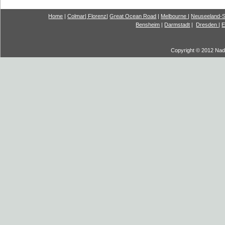
Home
|
Colmar
|
Florenz
|
G
reat Ocea
n Road
|
Melbourne
|
Neuseeland-S
Bensheim
|
Darmstadt
|
Dresden
|
E
Copyright © 2012 Nadi