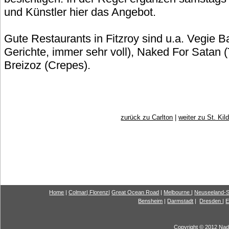
und Künstler hier das Angebot.
Gute Restaurants in Fitzroy sind u.a. Vegie Ba
Gerichte, immer sehr voll), Naked For Satan 
Breizoz (Crepes).
zurück zu Carlton
|
weiter zu St. Kil
Home
|
Colmar
|
Florenz
|
G
reat Ocea
n Road
|
Melbourne
|
Neuseeland-S
Bensheim
|
Darmstadt
|
Dresden
|
E
Copyright © 2012 Nadi