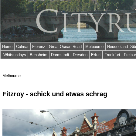
Home
Colmar
Florenz
Great Ocean Road
Melbourne
Neuseeland Süd
Whitsundays
Bensheim
Darmstadt
Dresden
Erfurt
Frankfurt
Freibu
Melbourne
Fitzroy - schick und etwas schräg