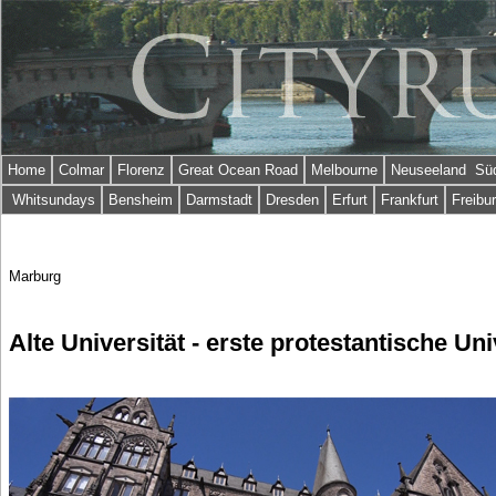
Home
Colmar
Florenz
Great Ocean Road
Melbourne
Neuseeland Süd
Whitsundays
Bensheim
Darmstadt
Dresden
Erfurt
Frankfurt
Freibu
Marburg
Alte Universität - erste protestantische Uni