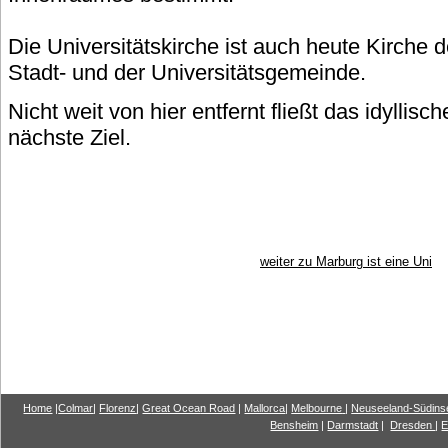
Die Universitätskirche ist auch heute Kirche 
Stadt- und der Universitätsgemeinde.
Nicht weit von hier entfernt fließt das idyllis
nächste Ziel.
weiter zu Marburg ist eine Uni
Home
|
Colmar
|
Florenz
|
G
reat Ocea
n Road
|
Mallorca
|
Melbourne
|
Neuseeland-Südins
Bensheim
|
Darmstadt
|
Dresden
|
E