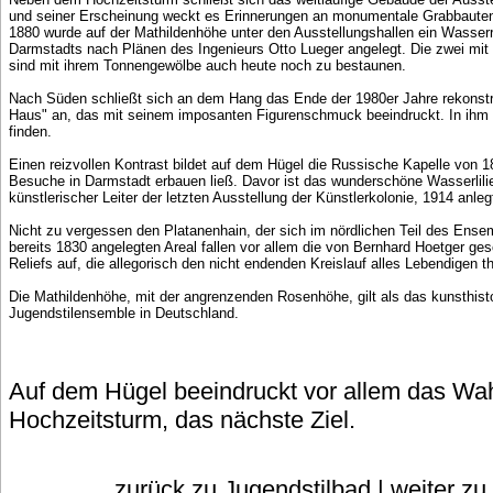
und seiner Erscheinung weckt es Erinnerungen an monumentale Grabbauten 
1880 wurde auf der Mathildenhöhe unter den Ausstellungshallen ein Wasser
Darmstadts nach Plänen des Ingenieurs Otto Lueger angelegt. Die zwei mi
sind mit ihrem Tonnengewölbe auch heute noch zu bestaunen.
Nach Süden schließt sich an dem Hang das Ende der 1980er Jahre rekonstru
Haus" an, das mit seinem imposanten Figurenschmuck beeindruckt. In ihm 
finden.
Einen reizvollen Kontrast bildet auf dem Hügel die Russische Kapelle von 189
Besuche in Darmstadt erbauen ließ. Davor ist das wunderschöne Wasserlili
künstlerischer Leiter der letzten Ausstellung der Künstlerkolonie, 1914 anleg
Nicht zu vergessen den Platanenhain, der sich im nördlichen Teil des Ense
bereits 1830 angelegten Areal fallen vor allem die von Bernhard Hoetger ge
Reliefs auf, die allegorisch den nicht endenden Kreislauf alles Lebendigen t
Die Mathildenhöhe, mit der angrenzenden Rosenhöhe, gilt als das kunsthist
Jugendstilensemble in Deutschland.
Auf dem Hügel beeindruckt vor allem das Wah
Hochzeitsturm, das nächste Ziel.
zurück zu Jugendstilbad
|
weiter zu