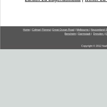
Home
|
Colmar
|
Florenz
|
G
reat Ocea
n Road
|
Melbourne
|
Neuseeland-S
Bensheim
|
Darmstadt
|
Dresden
|
E
Copyright © 2012 Nadi