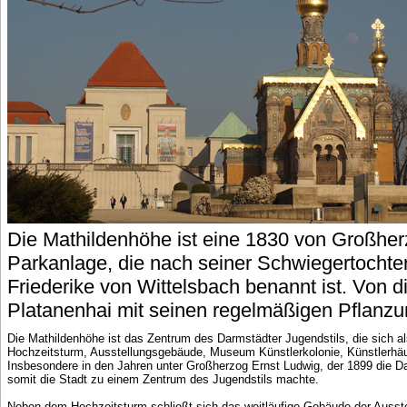
Die Mathildenhöhe ist eine 1830 von Großher
Parkanlage, die nach seiner Schwiegertochter
Friederike von Wittelsbach benannt ist. Von d
Platanenhai mit seinen regelmäßigen Pflanzu
Die Mathildenhöhe ist das Zentrum des Darmstädter Jugendstils, die sich a
Hochzeitsturm, Ausstellungsgebäude, Museum Künstlerkolonie, Künstlerhäu
Insbesondere in den Jahren unter Großherzog Ernst Ludwig, der 1899 die D
somit die Stadt zu einem Zentrum des Jugendstils machte.
Neben dem Hochzeitsturm schließt sich das weitläufige Gebäude der Ausste