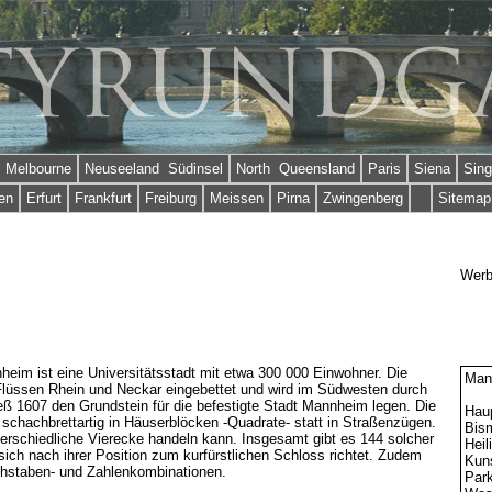
Melbourne
Neuseeland Südinsel
North Queensland
Paris
Siena
Sing
en
Erfurt
Frankfurt
Freiburg
Meissen
Pirna
Zwingenberg
Sitemap
Wer
eim ist eine Universitätsstadt mit etwa 300 000 Einwohner. Die
Man
Flüssen Rhein und Neckar eingebettet und wird im Südwesten durch
ließ 1607 den Grundstein für die befestigte Stadt Mannheim legen. Die
Hau
e schachbrettartig in Häuserblöcken -Quadrate- statt in Straßenzügen.
Bis
rschiedliche Vierecke handeln kann. Insgesamt gibt es 144 solcher
Heil
ich nach ihrer Position zum kurfürstlichen Schloss richtet. Zudem
Kuns
chstaben- und Zahlenkombinationen.
Park