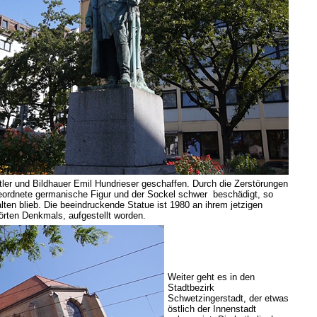
er und Bildhauer Emil Hundrieser geschaffen. Durch die Zerstörungen
geordnete germanische Figur und der Sockel schwer beschädigt, so
ten blieb. Die beeindruckende Statue ist 1980 an ihrem jetzigen
örten Denkmals, aufgestellt worden.
Weiter geht es in den
Stadtbezirk
Schwetzingerstadt, der etwas
östlich der Innenstadt