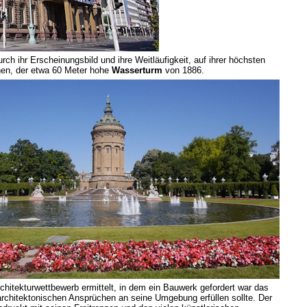
ch ihr Erscheinungsbild und ihre Weitläufigkeit, auf ihrer höchsten
hen, der etwa 60 Meter hohe
Wasserturm
von 1886.
itekturwettbewerb ermittelt, in dem ein Bauwerk gefordert war das
rchitektonischen Ansprüchen an seine Umgebung erfüllen sollte. Der