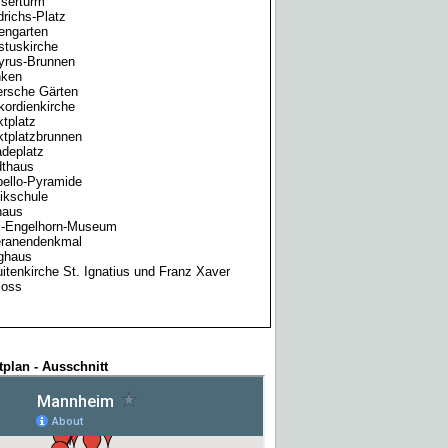
serturm
drichs-Platz
engarten
stuskirche
yrus-Brunnen
nken
ersche Gärten
ordienkirche
tplatz
ktplatzbrunnen
adeplatz
dthaus
pello-Pyramide
ikschule
haus
s-Engelhorn-Museum
eranendenkmal
ghaus
itenkirche St. Ignatius und Franz Xaver
loss
tplan - Ausschnitt