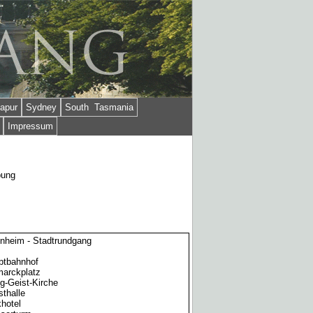
apur
Sydney
South Tasmania
Impressum
bung
nheim - Stadtrundgang
ptbahnhof
marckplatz
ig-Geist-Kirche
thalle
hotel