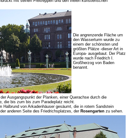
druckt mit seinen Freitreppen und den vielen künstlerischen
Die angrenzende Fläche um
den Wasserturm wurde zu
einem der schönsten und
größten Plätze -dieser Art in
Europa- ausgebaut. Der Platz
wurde nach Friedrich I.
Großherzog von Baden
benannt.
g der Ausgangspunkt der Planken, einer Querachse durch die
e, die bis zum bis zum Paradeplatz reicht.
 im Halbrund von Arkadenhäuser gesäumt, die in rotem Sandstein
f der anderen Seite des Friedrichsplatzes, der
Rosengarten
zu sehen.