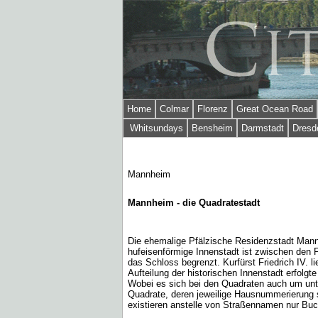
Home
Colmar
Florenz
Great Ocean Road
Whitsundays
Bensheim
Darmstadt
Dresd
Mannheim
Mannheim - die Quadratestadt
Die ehemalige Pfälzische Residenzstadt Mannh
hufeisenförmige Innenstadt ist zwischen den 
das Schloss begrenzt. Kurfürst Friedrich IV. 
Aufteilung der historischen Innenstadt erfolgt
Wobei es sich bei den Quadraten auch um unte
Quadrate, deren jeweilige Hausnummerierung s
existieren anstelle von Straßennamen nur Bu