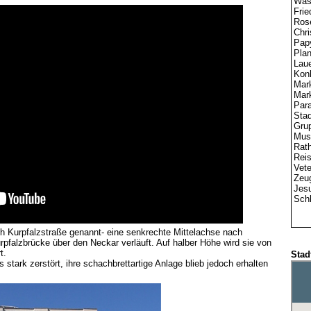
Was
Frie
Ros
Chri
Pap
Pla
Lau
Konk
Mark
Mar
Par
Sta
Gru
Mus
Rat
Rei
Vet
Zeu
Jesu
Sch
ch Kurpfalzstraße genannt- eine senkrechte Mittelachse nach
urpfalzbrücke über den Neckar verläuft. Auf halber Höhe wird sie von
t.
Stad
 stark zerstört, ihre schachbrettartige Anlage blieb jedoch erhalten