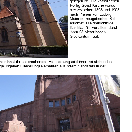
gelegen ist. Die katholischen
Heilig-Geist-Kirche
wurde
hier zwischen 1898 und 1903
nach Plänen von Ludwig
Maier im neugotischen Stil
errichtet. Die dreischiffige
Basilika fällt vor allem durch
ihren 68 Meter hohen
Glockenturm auf.
 verdankt ihr ansprechendes Erscheinungsbild ihrer frei stehenden
n gelungenen Gliederungselementen aus rotem Sandstein in der