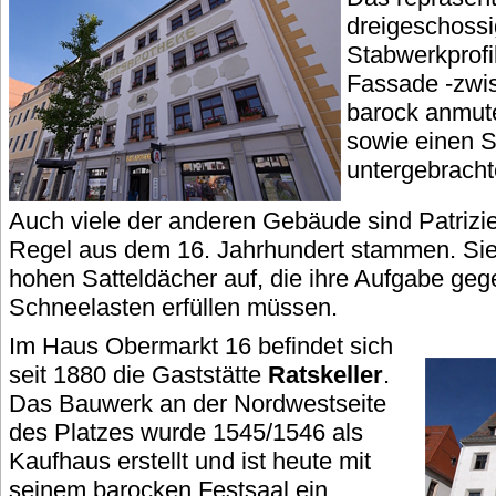
dreigeschossi
Stabwerkprofil
Fassade -zwi
barock anmut
sowie einen Sc
untergebrach
Auch viele der anderen Gebäude sind Patrizier
Regel aus dem 16. Jahrhundert stammen. Sie a
hohen Satteldächer auf, die ihre Aufgabe geg
Schneelasten erfüllen müssen.
Im Haus Obermarkt 16 befindet sich
seit 1880 die Gaststätte
Ratskeller
.
Das Bauwerk an der Nordwestseite
des Platzes wurde 1545/1546 als
Kaufhaus erstellt und ist heute mit
seinem barocken Festsaal ein