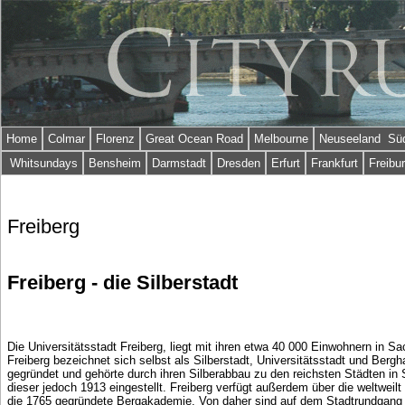
Home
Colmar
Florenz
Great Ocean Road
Melbourne
Neuseeland Süd
Whitsundays
Bensheim
Darmstadt
Dresden
Erfurt
Frankfurt
Freibu
Freiberg
Freiberg - die Silberstadt
Die Universitätsstadt Freiberg, liegt mit ihren etwa 40 000 Einwohnern in 
Freiberg bezeichnet sich selbst als Silberstadt, Universitätsstadt und Berg
gegründet und gehörte durch ihren Silberabbau zu den reichsten Städten in
dieser jedoch 1913 eingestellt. Freiberg verfügt außerdem über die weltweil
die 1765 gegründete Bergakademie. Von daher sind auf dem Stadtrundgang