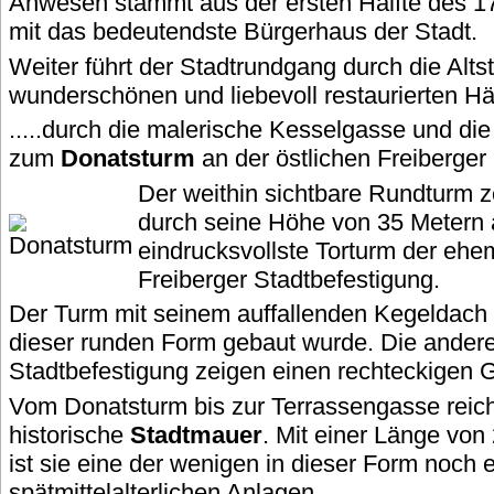
Anwesen stammt aus der ersten Hälfte des 17
mit das bedeutendste Bürgerhaus der Stadt.
Weiter führt der Stadtrundgang durch die Altst
wunderschönen und liebevoll restaurierten Hä
.....durch die malerische Kesselgasse und die
zum
Donatsturm
an der östlichen Freiberge
Der weithin sichtbare Rundturm ze
durch seine Höhe von 35 Metern a
eindrucksvollste Torturm der ehe
Freiberger Stadtbefestigung.
Der Turm mit seinem auffallenden Kegeldach is
dieser runden Form gebaut wurde. Die ander
Stadtbefestigung zeigen einen rechteckigen G
Vom Donatsturm bis zur Terrassengasse reich
historische
Stadtmauer
. Mit einer Länge von
ist sie eine der wenigen in dieser Form noch 
spätmittelalterlichen Anlagen.