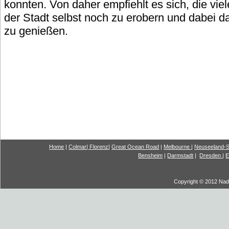
konnten. Von daher empfiehlt es sich, die vie
der Stadt selbst noch zu erobern und dabei das
zu genießen.
Home
|
Colmar
|
Florenz
|
G
reat Ocea
n Road
|
Melbourne
|
Neuseeland-S
Bensheim
|
Darmstadt
|
Dresden
|
E
Copyright © 2012 Nadi